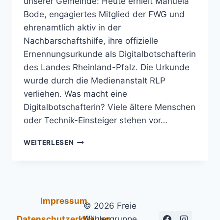
unserer Gemeinde: Heute erhielt Manuela
Bode, engagiertes Mitglied der FWG und
ehrenamtlich aktiv in der
Nachbarschaftshilfe, ihre offizielle
Ernennungsurkunde als Digitalbotschafterin
des Landes Rheinland-Pfalz. Die Urkunde
wurde durch die Medienanstalt RLP
verliehen. Was macht eine
Digitalbotschafterin? Viele ältere Menschen
oder Technik-Einsteiger stehen vor…
MANUELA
WEITERLESEN
BODE
OFFIZIELL
ZUR
DIGITALBOTSCHAFTERIN
ERNANNT
Impressum
© 2026 Freie
Datenschutzerklärung
Wählergruppe